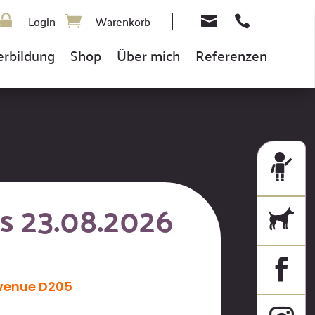
Login
Warenkorb


erbildung
Shop
Über mich
Referenzen
s 23.08.2026

venue D205