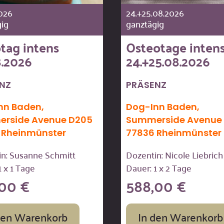
026
24.+25.08.2026
ig
ganztägig
tag intens
Osteotage inten
8.2026
24.+25.08.2026
ENZ
PRÄSENZ
nn Baden,
Dog-Inn Baden,
rside Avenue D205
Summerside Avenue
 Rheinmünster
77836 Rheinmünster
n: Susanne Schmitt
Dozentin: Nicole Liebrich
1 x 1 Tage
Dauer: 1 x 2 Tage
,00
€
588,00
€
den Warenkorb
In den Warenkorb