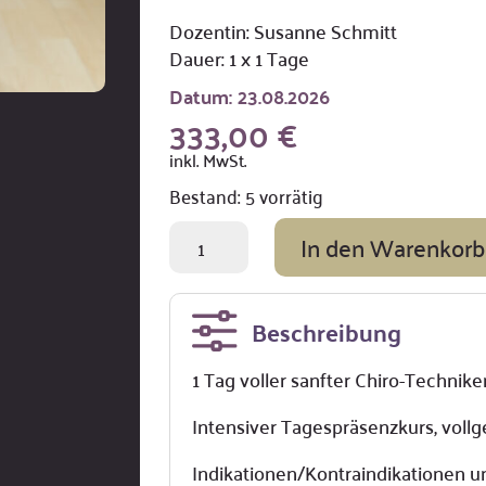
Dozentin: Susanne Schmitt
Dauer: 1 x 1 Tage
Datum:
23.08.2026
333,00
€
inkl. MwSt.
5 vorrätig
Chirotag
In den Warenkorb
intens
23.08.2026
Menge
Beschreibung
1 Tag voller sanfter Chiro-Technike
Intensiver Tagespräsenzkurs, voll
Indikationen/Kontraindikationen un