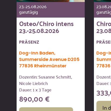
23.-25.08.2026
23.08.2
ganztägig
ganztäg
Osteo/Chiro intens
Chiro
23.-25.08.2026
23.0
PRÄSENZ
PRÄS
Dog-Inn Baden,
Dog-I
Summerside Avenue D205
Summe
77836 Rheinmünster
77836
Dozentin: Susanne Schmitt,
Dozenti
Nicole Liebrich
Dauer: 
333
Dauer: 1 x 3 Tage
890,00
€
In 