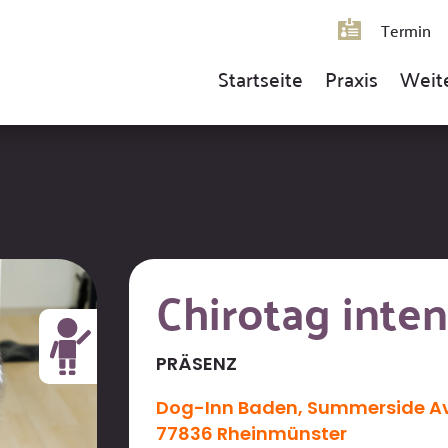
Termin
Startseite
Praxis
Weit
Chirotag inten
PRÄSENZ
Dog-Inn Baden,
Summerside A
77836 Rheinmünster